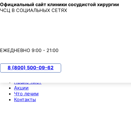
Официальный сайт клиники сосудистой хирургии
Skip to main content
ЧСЦ В СОЦИАЛЬНЫХ СЕТЯХ
7 (800) 500-09-62
с 9:00 до 21:00
ЕЖЕДНЕВНО 9:00 - 21:00
О клинике
8 (800) 500-09-62
Пациентам
Чек-ап
Прайс-лист
Акции
Что лечим
Контакты