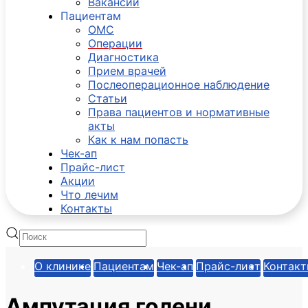
Вакансии
Пациентам
ОМС
Операции
Диагностика
Прием врачей
Послеоперационное наблюдение
Статьи
Права пациентов и нормативные
акты
Как к нам попасть
Чек-ап
Прайс-лист
Акции
Что лечим
Контакты
О клинике
Пациентам
Чек-ап
Прайс-лист
Контак
Ампутация голени