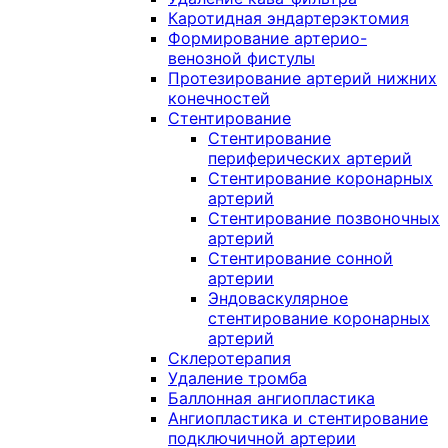
Каротидная эндартерэктомия
Формирование артерио-
венозной фистулы
Протезирование артерий нижних
конечностей
Стентирование
Стентирование
периферических артерий
Стентирование коронарных
артерий
Стентирование позвоночных
артерий
Стентирование сонной
артерии
Эндоваскулярное
стентирование коронарных
артерий
Склеротерапия
Удаление тромба
Баллонная ангиопластика
Ангиопластика и стентирование
подключичной артерии