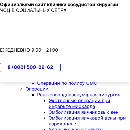
Официальный сайт клиники сосудистой хирургии
Skip to main content
ЧСЦ В СОЦИАЛЬНЫХ СЕТЯХ
7 (800) 500-09-62
с 9:00 до 21:00
ЕЖЕДНЕВНО 9:00 - 21:00
О клинике
Пациентам
8 (800) 500-09-62
ОМС
КТ по ОМС
Операции по полису ОМС
Операции
Рентгеноэндоваскулярная хирургия
Экстренные операции при
инфаркте миокарда
Эмболизация яичниковых вен
Эмболизация яичковой вены при
варикоцеле
Удаление кава-фильтра