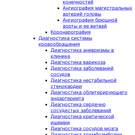
конечностей
Ангиография магистральных
артерий головы
Ангиография брюшной
аорты и ее ветвей
Коронарография
Диагностика системы
кровообращения
Диагностика аневризмы в
клинике
Диагностика варикоза
Диагностика заболеваний
сосудов
Диагностика нестабильной
стенокардии
Диагностика облитерирующего
эндартериита
Диагностика сердечно
сосудистых заболеваний
Диагностика критической
ишемии
Диагностика сосудов мозга
Диагностика тромбоэмболии