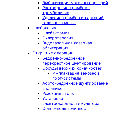
Эмболизация маточных артерий
Растворение тромбов -
тромболизис
Удаление тромбов из артерий
головного мозга
Флебология
Флебэктомия
Склеротерапия
Эндовазальная лазерная
облитерация
Открытые операции
Бедренно-бедренное
перекрестное шунтирование
Сосуды верхних конечностей
Имплантация венозной
порт-системы
Аорто-бедренное шунтирование
в клинике
Резекция стопы
Установка
электрокардиостимулятора
Сонно-подключичное