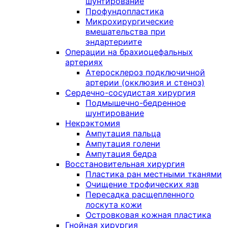
шунтирование
Профундопластика
Микрохирургические
вмешательства при
эндартериите
Операции на брахиоцефальных
артериях
Атеросклероз подключичной
артерии (окклюзия и стеноз)
Сердечно-сосудистая хирургия
Подмышечно-бедренное
шунтирование
Некрэктомия
Ампутация пальца
Ампутация голени
Ампутация бедра
Восстановительная хирургия
Пластика ран местными тканями
Очищение трофических язв
Пересадка расщепленного
лоскута кожи
Островковая кожная пластика
Гнойная хирургия