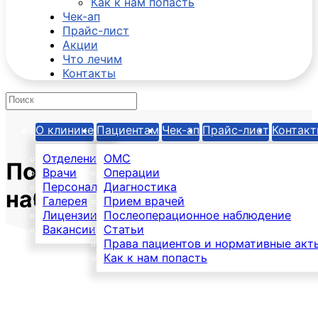
Как к нам попасть
Чек-ап
Прайс-лист
Акции
Что лечим
Контакты
О клинике
Пациентам
Чек-ап
Прайс-лист
Контак
Отделения
ОМС
Послеоперационное
Врачи
Операции
Персонал
Диагностика
наблюдение
Галерея
Прием врачей
Лицензии
Послеоперационное наблюдение
Вакансии
Статьи
Права пациентов и нормативные акт
Как к нам попасть