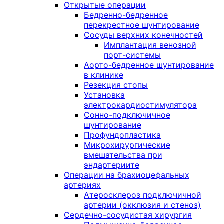
Открытые операции
Бедренно-бедренное
перекрестное шунтирование
Сосуды верхних конечностей
Имплантация венозной
порт-системы
Аорто-бедренное шунтирование
в клинике
Резекция стопы
Установка
электрокардиостимулятора
Сонно-подключичное
шунтирование
Профундопластика
Микрохирургические
вмешательства при
эндартериите
Операции на брахиоцефальных
артериях
Атеросклероз подключичной
артерии (окклюзия и стеноз)
Сердечно-сосудистая хирургия