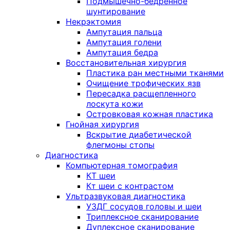
Подмышечно-бедренное
шунтирование
Некрэктомия
Ампутация пальца
Ампутация голени
Ампутация бедра
Восстановительная хирургия
Пластика ран местными тканями
Очищение трофических язв
Пересадка расщепленного
лоскута кожи
Островковая кожная пластика
Гнойная хирургия
Вскрытие диабетической
флегмоны стопы
Диагностика
Компьютерная томография
КТ шеи
Кт шеи с контрастом
Ультразвуковая диагностика
УЗДГ сосудов головы и шеи
Триплексное сканирование
Дуплексное сканирование