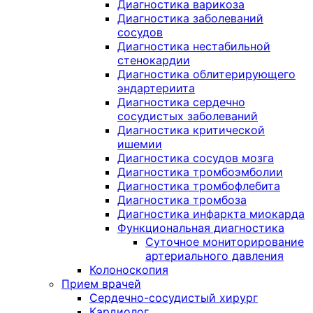
Диагностика варикоза
Диагностика заболеваний
сосудов
Диагностика нестабильной
стенокардии
Диагностика облитерирующего
эндартериита
Диагностика сердечно
сосудистых заболеваний
Диагностика критической
ишемии
Диагностика сосудов мозга
Диагностика тромбоэмболии
Диагностика тромбофлебита
Диагностика тромбоза
Диагностика инфаркта миокарда
Функциональная диагностика
Суточное мониторирование
артериального давления
Колоноскопия
Прием врачей
Сердечно-сосудистый хирург
Кардиолог