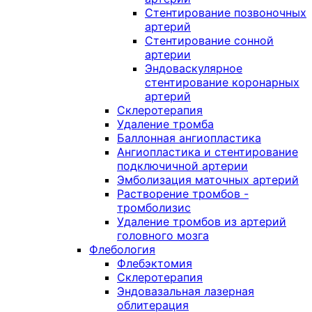
Стентирование позвоночных
артерий
Стентирование сонной
артерии
Эндоваскулярное
стентирование коронарных
артерий
Склеротерапия
Удаление тромба
Баллонная ангиопластика
Ангиопластика и стентирование
подключичной артерии
Эмболизация маточных артерий
Растворение тромбов -
тромболизис
Удаление тромбов из артерий
головного мозга
Флебология
Флебэктомия
Склеротерапия
Эндовазальная лазерная
облитерация