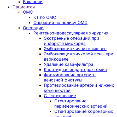
Вакансии
Пациентам
ОМС
КТ по ОМС
Операции по полису ОМС
Операции
Рентгеноэндоваскулярная хирургия
Экстренные операции при
инфаркте миокарда
Эмболизация яичниковых вен
Эмболизация яичковой вены при
варикоцеле
Удаление кава-фильтра
Каротидная эндартерэктомия
Формирование артерио-
венозной фистулы
Протезирование артерий нижних
конечностей
Стентирование
Стентирование
периферических артерий
Стентирование коронарных
артерий