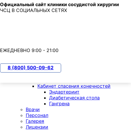
Официальный сайт клиники сосудистой хирургии
Skip to main content
ЧСЦ В СОЦИАЛЬНЫХ СЕТЯХ
7 (800) 500-09-62
с 9:00 до 21:00
О клинике
ЕЖЕДНЕВНО 9:00 - 21:00
Отделения
Кардиология
Хирургия
8 (800) 500-09-62
РХМДиЛ
Флебология
Неврология
Кабинет спасения конечностей
Эндартериит
Диабетическая стопа
Гангрена
Врачи
Персонал
Галерея
Лицензии