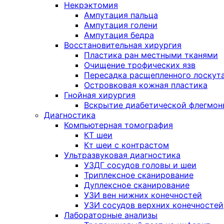
Некрэктомия
Ампутация пальца
Ампутация голени
Ампутация бедра
Восстановительная хирургия
Пластика ран местными тканями
Очищение трофических язв
Пересадка расщепленного лоскут
Островковая кожная пластика
Гнойная хирургия
Вскрытие диабетической флегмон
Диагностика
Компьютерная томография
КТ шеи
Кт шеи с контрастом
Ультразвуковая диагностика
УЗДГ сосудов головы и шеи
Триплексное сканирование
Дуплексное сканирование
УЗИ вен нижних конечностей
УЗИ сосудов верхних конечностей
Лабораторные анализы