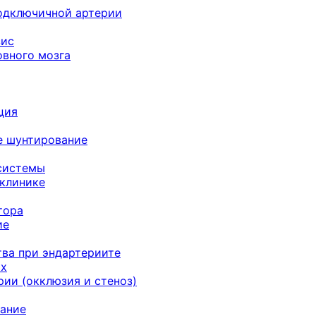
подключичной артерии
зис
овного мозга
ция
е шунтирование
системы
 клинике
тора
ие
ва при эндартериите
ях
ии (окклюзия и стеноз)
ание