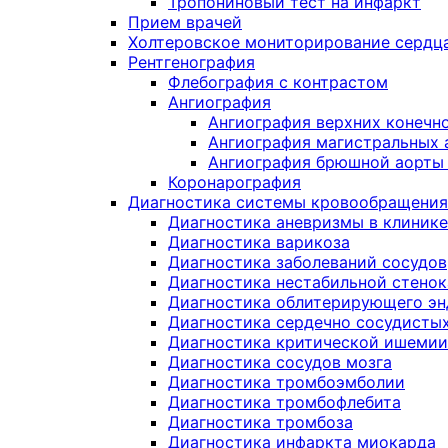
Тропониновый тест на инфаркт
Прием врачей
Холтеровское мониторирование сердц
Рентгенография
Флебография с контрастом
Ангиография
Ангиография верхних конечн
Ангиография магистральных 
Ангиография брюшной аорты 
Коронарография
Диагностика системы кровообращения
Диагностика аневризмы в клинике
Диагностика варикоза
Диагностика заболеваний сосудов
Диагностика нестабильной стено
Диагностика облитерирующего эн
Диагностика сердечно сосудисты
Диагностика критической ишемии
Диагностика сосудов мозга
Диагностика тромбоэмболии
Диагностика тромбофлебита
Диагностика тромбоза
Диагностика инфаркта миокарда