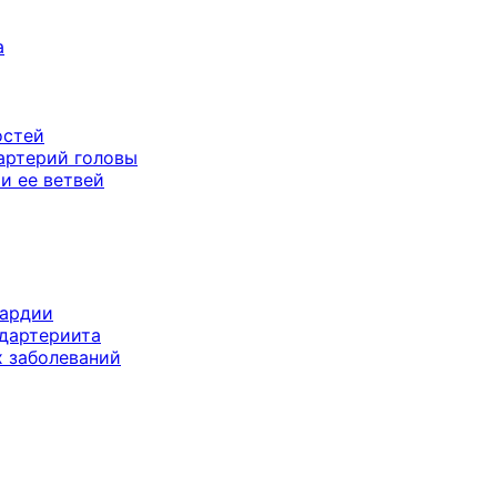
а
остей
артерий головы
и ее ветвей
кардии
дартериита
х заболеваний