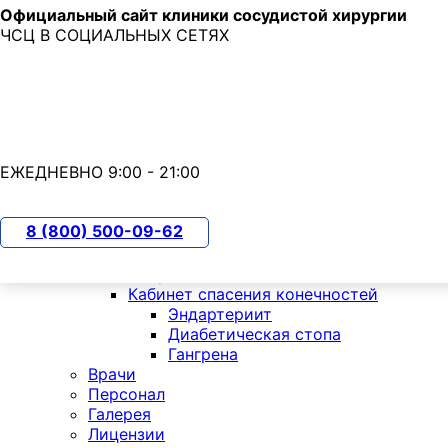
Официальный сайт клиники сосудистой хирургии
Skip to main content
ЧСЦ В СОЦИАЛЬНЫХ СЕТЯХ
7 (800) 500-09-62
с 9:00 до 21:00
О клинике
ЕЖЕДНЕВНО 9:00 - 21:00
Отделения
Кардиология
Хирургия
8 (800) 500-09-62
РХМДиЛ
Флебология
Неврология
Кабинет спасения конечностей
Эндартериит
Диабетическая стопа
Гангрена
Врачи
Персонал
Галерея
Лицензии