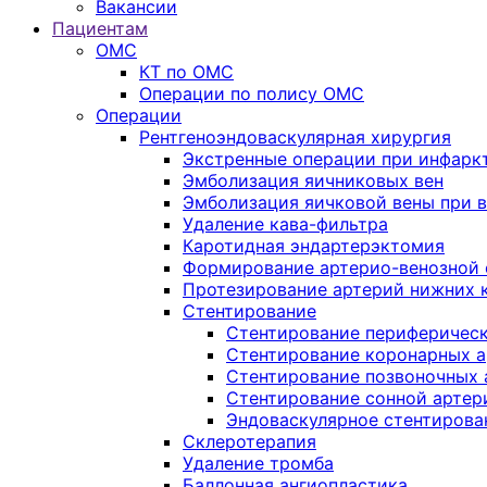
Вакансии
Пациентам
ОМС
КТ по ОМС
Операции по полису ОМС
Операции
Рентгеноэндоваскулярная хирургия
Экстренные операции при инфарк
Эмболизация яичниковых вен
Эмболизация яичковой вены при 
Удаление кава-фильтра
Каротидная эндартерэктомия
Формирование артерио-венозной
Протезирование артерий нижних 
Стентирование
Стентирование периферическ
Стентирование коронарных 
Стентирование позвоночных 
Стентирование сонной артер
Эндоваскулярное стентирова
Склеротерапия
Удаление тромба
Баллонная ангиопластика