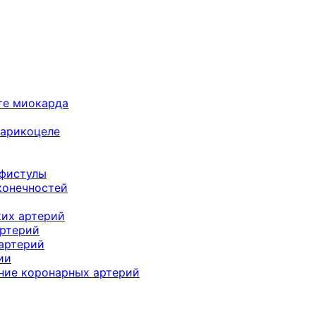
те миокарда
варикоцеле
 фистулы
конечностей
их артерий
артерий
артерий
ии
ние коронарных артерий