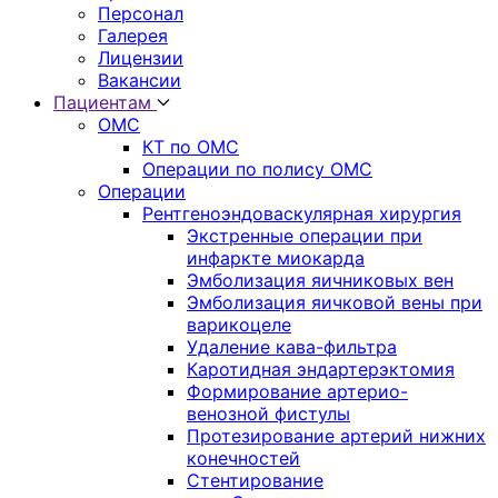
Персонал
Галерея
Лицензии
Вакансии
Пациентам
ОМС
КТ по ОМС
Операции по полису ОМС
Операции
Рентгеноэндоваскулярная хирургия
Экстренные операции при
инфаркте миокарда
Эмболизация яичниковых вен
Эмболизация яичковой вены при
варикоцеле
Удаление кава-фильтра
Каротидная эндартерэктомия
Формирование артерио-
венозной фистулы
Протезирование артерий нижних
конечностей
Стентирование