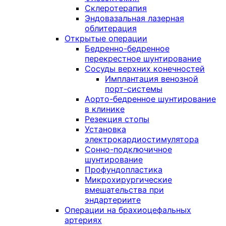
Склеротерапия
Эндовазальная лазерная
облитерация
Открытые операции
Бедренно-бедренное
перекрестное шунтирование
Сосуды верхних конечностей
Имплантация венозной
порт-системы
Аорто-бедренное шунтирование
в клинике
Резекция стопы
Установка
электрокардиостимулятора
Сонно-подключичное
шунтирование
Профундопластика
Микрохирургические
вмешательства при
эндартериите
Операции на брахиоцефальных
артериях