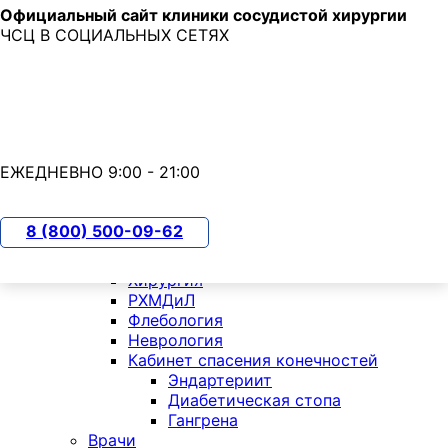
Официальный сайт клиники сосудистой хирургии
Skip to main content
ЧСЦ В СОЦИАЛЬНЫХ СЕТЯХ
7 (800) 500-09-62
с 9:00 до 21:00
ЕЖЕДНЕВНО 9:00 - 21:00
О клинике
8 (800) 500-09-62
Отделения
Кардиология
Хирургия
РХМДиЛ
Флебология
Неврология
Кабинет спасения конечностей
Эндартериит
Диабетическая стопа
Гангрена
Врачи