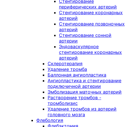
Стентирование
периферических артерий
Стентирование коронарных
артерий
Стентирование позвоночных
артерий
Стентирование сонной
артерии
Эндоваскулярное
стентирование коронарных
артерий
Склеротерапия
Удаление тромба
Баллонная ангиопластика
Ангиопластика и стентирование
подключичной артерии
Эмболизация маточных артерий
Растворение тромбов -
тромболизис
Удаление тромбов из артерий
головного мозга
Флебология
Флебэктомия