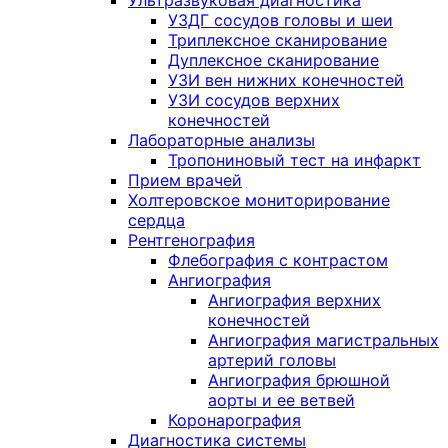
Ультразвуковая диагностика
УЗДГ сосудов головы и шеи
Триплексное сканирование
Дуплексное сканирование
УЗИ вен нижних конечностей
УЗИ сосудов верхних
конечностей
Лабораторные анализы
Тропониновый тест на инфаркт
Прием врачей
Холтеровское мониторирование
сердца
Рентгенография
Флебография с контрастом
Ангиография
Ангиография верхних
конечностей
Ангиография магистральных
артерий головы
Ангиография брюшной
аорты и ее ветвей
Коронарография
Диагностика системы