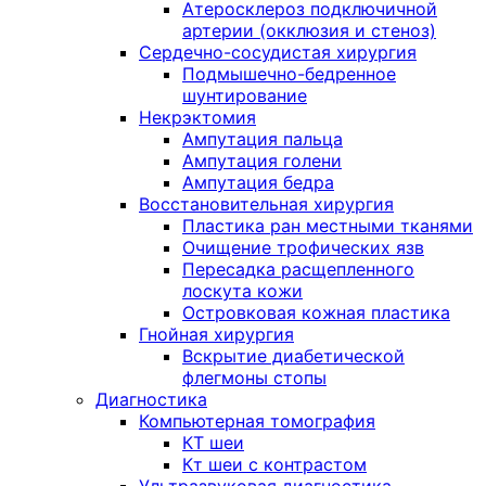
Атеросклероз подключичной
артерии (окклюзия и стеноз)
Сердечно-сосудистая хирургия
Подмышечно-бедренное
шунтирование
Некрэктомия
Ампутация пальца
Ампутация голени
Ампутация бедра
Восстановительная хирургия
Пластика ран местными тканями
Очищение трофических язв
Пересадка расщепленного
лоскута кожи
Островковая кожная пластика
Гнойная хирургия
Вскрытие диабетической
флегмоны стопы
Диагностика
Компьютерная томография
КТ шеи
Кт шеи с контрастом