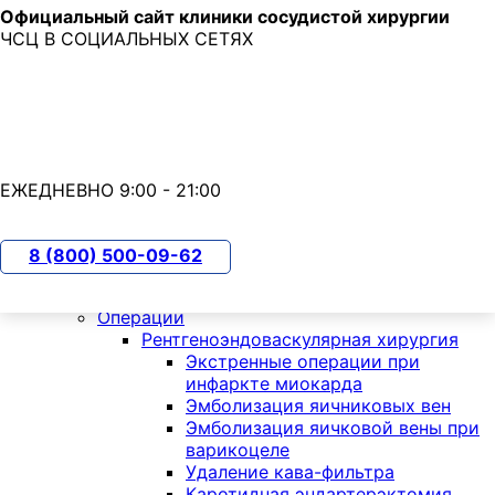
Официальный сайт клиники сосудистой хирургии
Skip to main content
ЧСЦ В СОЦИАЛЬНЫХ СЕТЯХ
7 (800) 500-09-62
с 9:00 до 21:00
ЕЖЕДНЕВНО 9:00 - 21:00
О клинике
Пациентам
ОМС
8 (800) 500-09-62
КТ по ОМС
Операции по полису ОМС
Операции
Рентгеноэндоваскулярная хирургия
Экстренные операции при
инфаркте миокарда
Эмболизация яичниковых вен
Эмболизация яичковой вены при
варикоцеле
Удаление кава-фильтра
Каротидная эндартерэктомия