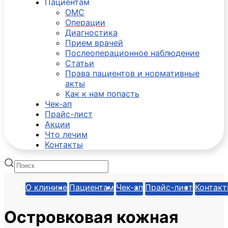
Пациентам
ОМС
Операции
Диагностика
Прием врачей
Послеоперационное наблюдение
Статьи
Права пациентов и нормативные
акты
Как к нам попасть
Чек-ап
Прайс-лист
Акции
Что лечим
Контакты
О клинике
Пациентам
Чек-ап
Прайс-лист
Контак
Островковая кожная