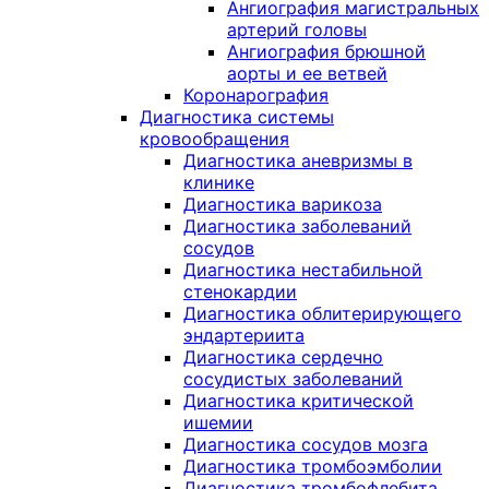
Ангиография магистральных
артерий головы
Ангиография брюшной
аорты и ее ветвей
Коронарография
Диагностика системы
кровообращения
Диагностика аневризмы в
клинике
Диагностика варикоза
Диагностика заболеваний
сосудов
Диагностика нестабильной
стенокардии
Диагностика облитерирующего
эндартериита
Диагностика сердечно
сосудистых заболеваний
Диагностика критической
ишемии
Диагностика сосудов мозга
Диагностика тромбоэмболии
Диагностика тромбофлебита