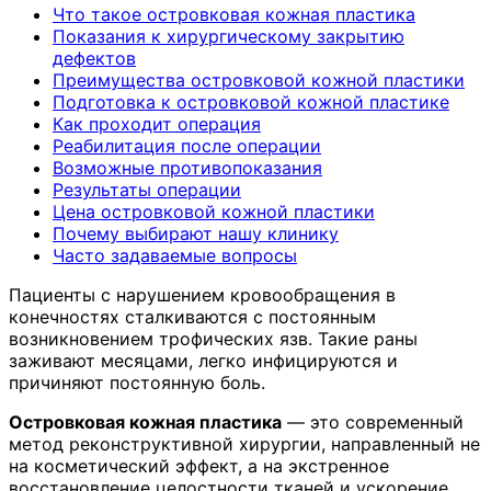
Что такое островковая кожная пластика
Показания к хирургическому закрытию
дефектов
Преимущества островковой кожной пластики
Подготовка к островковой кожной пластике
Как проходит операция
Реабилитация после операции
Возможные противопоказания
Результаты операции
Цена островковой кожной пластики
Почему выбирают нашу клинику
Часто задаваемые вопросы
Пациенты с нарушением кровообращения в
конечностях сталкиваются с постоянным
возникновением трофических язв. Такие раны
заживают месяцами, легко инфицируются и
причиняют постоянную боль.
Островковая кожная пластика
— это современный
метод реконструктивной хирургии, направленный не
на косметический эффект, а на экстренное
восстановление целостности тканей и ускорение