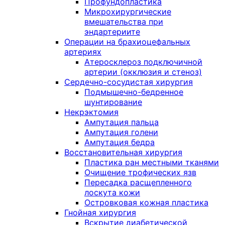
Профундопластика
Микрохирургические
вмешательства при
эндартериите
Операции на брахиоцефальных
артериях
Атеросклероз подключичной
артерии (окклюзия и стеноз)
Сердечно-сосудистая хирургия
Подмышечно-бедренное
шунтирование
Некрэктомия
Ампутация пальца
Ампутация голени
Ампутация бедра
Восстановительная хирургия
Пластика ран местными тканями
Очищение трофических язв
Пересадка расщепленного
лоскута кожи
Островковая кожная пластика
Гнойная хирургия
Вскрытие диабетической