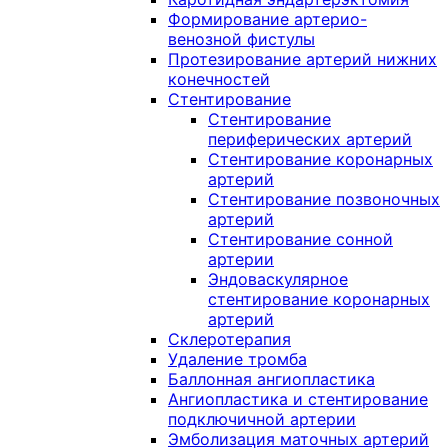
Формирование артерио-
венозной фистулы
Протезирование артерий нижних
конечностей
Стентирование
Стентирование
периферических артерий
Стентирование коронарных
артерий
Стентирование позвоночных
артерий
Стентирование сонной
артерии
Эндоваскулярное
стентирование коронарных
артерий
Склеротерапия
Удаление тромба
Баллонная ангиопластика
Ангиопластика и стентирование
подключичной артерии
Эмболизация маточных артерий