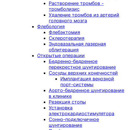
Растворение тромбов -
тромболизис
Удаление тромбов из артерий
головного мозга
Флебология
Флебэктомия
Склеротерапия
Эндовазальная лазерная
облитерация
Открытые операции
Бедренно-бедренное
перекрестное шунтирование
Сосуды верхних конечностей
Имплантация венозной
порт-системы
Аорто-бедренное шунтирование
в клинике
Резекция стопы
Установка
электрокардиостимулятора
Сонно-подключичное
шунтирование