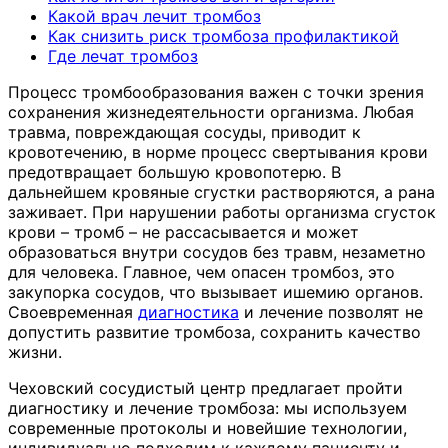
Какой врач лечит тромбоз
Как снизить риск тромбоза профилактикой
Где лечат тромбоз
Процесс тромбообразования важен с точки зрения
сохранения жизнедеятельности организма. Любая
травма, повреждающая сосуды, приводит к
кровотечению, в норме процесс свертывания крови
предотвращает большую кровопотерю. В
дальнейшем кровяные сгустки растворяются, а рана
заживает. При нарушении работы организма сгусток
крови – тромб – не рассасывается и может
образоваться внутри сосудов без травм, незаметно
для человека. Главное, чем опасен тромбоз, это
закупорка сосудов, что вызывает ишемию органов.
Своевременная
диагностика
и лечение позволят не
допустить развитие тромбоза, сохранить качество
жизни.
Чеховский сосудистый центр предлагает пройти
диагностику и лечение тромбоза: мы используем
современные протоколы и новейшие технологии,
индивидуально подходим к каждому пациенту и