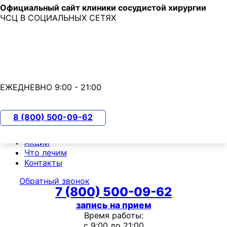
Официальный сайт клиники сосудистой хирургии
Skip to main content
ЧСЦ В СОЦИАЛЬНЫХ СЕТЯХ
7 (800) 500-09-62
с 9:00 до 21:00
ЕЖЕДНЕВНО 9:00 - 21:00
О клинике
Пациентам
8 (800) 500-09-62
Чек-ап
Прайс-лист
Акции
Что лечим
Контакты
Обратный звонок
7 (800) 500-09-62
запись на прием
Время работы:
с 9:00 до 21:00