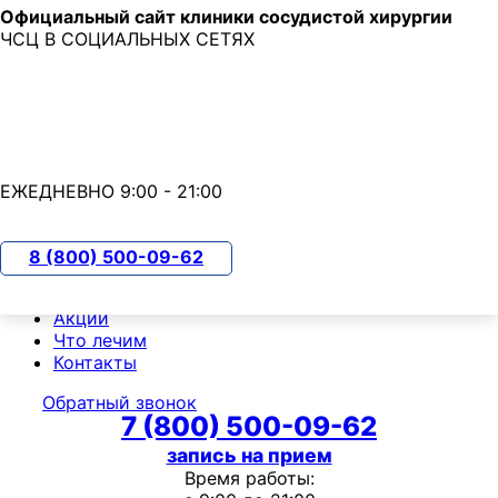
Официальный сайт клиники сосудистой хирургии
Skip to main content
ЧСЦ В СОЦИАЛЬНЫХ СЕТЯХ
7 (800) 500-09-62
с 9:00 до 21:00
ЕЖЕДНЕВНО 9:00 - 21:00
О клинике
Пациентам
8 (800) 500-09-62
Чек-ап
Прайс-лист
Акции
Что лечим
Контакты
Обратный звонок
7 (800) 500-09-62
запись на прием
Время работы: