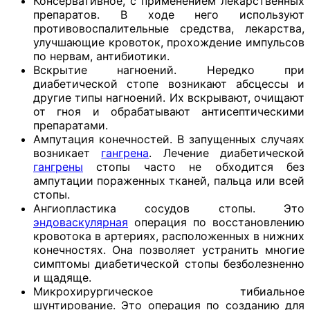
Консервативное, с применением лекарственных
препаратов. В ходе него используют
противовоспалительные средства, лекарства,
улучшающие кровоток, прохождение импульсов
по нервам, антибиотики.
Вскрытие нагноений. Нередко при
диабетической стопе возникают абсцессы и
другие типы нагноений. Их вскрывают, очищают
от гноя и обрабатывают антисептическими
препаратами.
Ампутация конечностей. В запущенных случаях
возникает
гангрена
. Лечение диабетической
гангрены
стопы часто не обходится без
ампутации пораженных тканей, пальца или всей
стопы.
Ангиопластика сосудов стопы. Это
эндоваскулярная
операция по восстановлению
кровотока в артериях, расположенных в нижних
конечностях. Она позволяет устранить многие
симптомы диабетической стопы безболезненно
и щадяще.
Микрохирургическое тибиальное
шунтирование. Это операция по созданию для