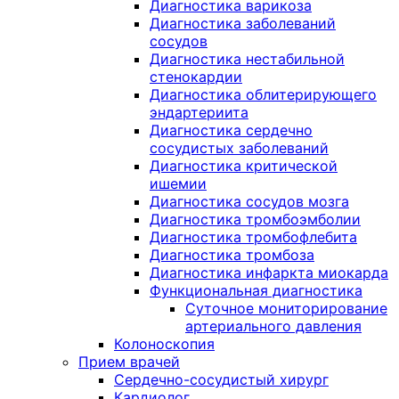
Диагностика варикоза
Диагностика заболеваний
сосудов
Диагностика нестабильной
стенокардии
Диагностика облитерирующего
эндартериита
Диагностика сердечно
сосудистых заболеваний
Диагностика критической
ишемии
Диагностика сосудов мозга
Диагностика тромбоэмболии
Диагностика тромбофлебита
Диагностика тромбоза
Диагностика инфаркта миокарда
Функциональная диагностика
Суточное мониторирование
артериального давления
Колоноскопия
Прием врачей
Сердечно-сосудистый хирург
Кардиолог