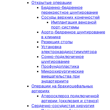
Открытые операции
Бедренно-бедренное
перекрестное шунтирование
Сосуды верхних конечностей
Имплантация венозной
порт-системы
Аорто-бедренное шунтирование
в клинике
Резекция стопы
Установка
электрокардиостимулятора
Сонно-подключичное
шунтирование
Профундопластика
Микрохирургические
вмешательства при
эндартериите
Операции на брахиоцефальных
артериях
Атеросклероз подключичной
артерии (окклюзия и стеноз)
Сердечно-сосудистая хирургия