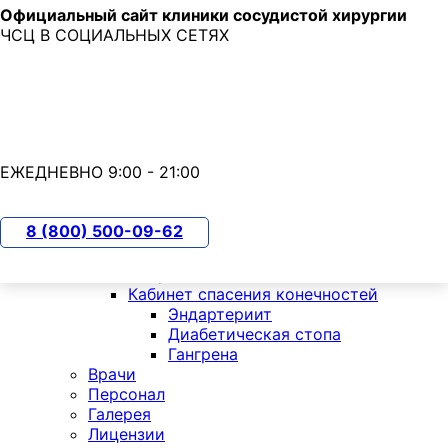
Официальный сайт клиники сосудистой хирургии
Skip to main content
ЧСЦ В СОЦИАЛЬНЫХ СЕТЯХ
7 (800) 500-09-62
с 9:00 до 21:00
О клинике
ЕЖЕДНЕВНО 9:00 - 21:00
Отделения
Кардиология
Хирургия
8 (800) 500-09-62
РХМДиЛ
Флебология
Неврология
Кабинет спасения конечностей
Эндартериит
Диабетическая стопа
Гангрена
Врачи
Персонал
Галерея
Лицензии