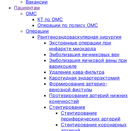
Вакансии
Пациентам
ОМС
КТ по ОМС
Операции по полису ОМС
Операции
Рентгеноэндоваскулярная хирургия
Экстренные операции при
инфаркте миокарда
Эмболизация яичниковых вен
Эмболизация яичковой вены при
варикоцеле
Удаление кава-фильтра
Каротидная эндартерэктомия
Формирование артерио-
венозной фистулы
Протезирование артерий нижних
конечностей
Стентирование
Стентирование
периферических артерий
Стентирование коронарных
артерий