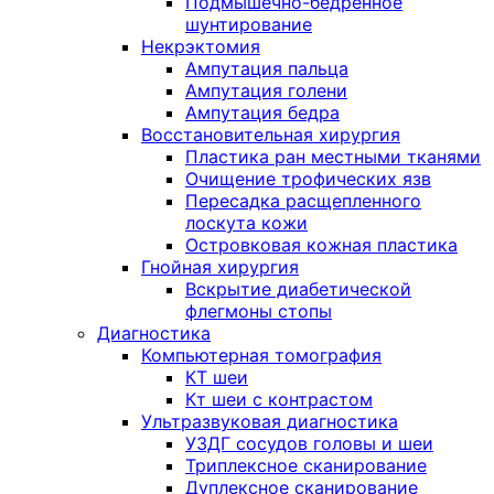
Подмышечно-бедренное
шунтирование
Некрэктомия
Ампутация пальца
Ампутация голени
Ампутация бедра
Восстановительная хирургия
Пластика ран местными тканями
Очищение трофических язв
Пересадка расщепленного
лоскута кожи
Островковая кожная пластика
Гнойная хирургия
Вскрытие диабетической
флегмоны стопы
Диагностика
Компьютерная томография
КТ шеи
Кт шеи с контрастом
Ультразвуковая диагностика
УЗДГ сосудов головы и шеи
Триплексное сканирование
Дуплексное сканирование