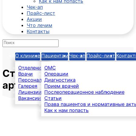
Как к нам попасть
Чек-ап
Прайс-лист
Акции
Что лечим
Контакты
О клинике
Пациентам
Чек-ап
Прайс-лист
Контак
Отделения
ОМС
Стеноз висцеральных
Врачи
Операции
Персонал
Диагностика
артерий
Галерея
Прием врачей
Лицензии
Послеоперационное наблюдение
Вакансии
Статьи
Права пациентов и нормативные акт
Как к нам попасть