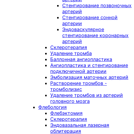
Стентирование позвоночных
артерий
Стентирование сонной
артерии
Эндоваскулярное
стентирование коронарных
артерий
Склеротерапия
Удаление тромба
Баллонная ангиопластика
Ангиопластика и стентирование
подключичной артерии
Эмболизация маточных артерий
Растворение тромбов -
тромболизис
Удаление тромбов из артерий
головного мозга
Флебология
Флебэктомия
Склеротерапия
Эндовазальная лазерная
облитерация