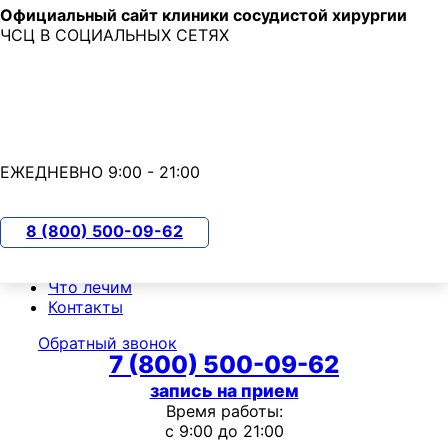
Официальный сайт клиники сосудистой хирургии
Skip to main content
ЧСЦ В СОЦИАЛЬНЫХ СЕТЯХ
7 (800) 500-09-62
с 9:00 до 21:00
ЕЖЕДНЕВНО 9:00 - 21:00
О клинике
Пациентам
Чек-ап
8 (800) 500-09-62
Прайс-лист
Акции
Что лечим
Контакты
Обратный звонок
7 (800) 500-09-62
запись на прием
Время работы:
с 9:00 до 21:00