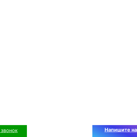
Напишите н
 звонок