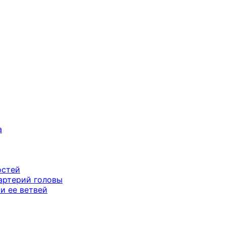
а
остей
артерий головы
и ее ветвей