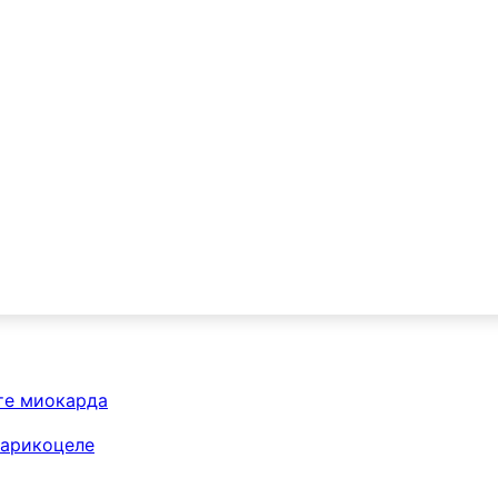
те миокарда
варикоцеле