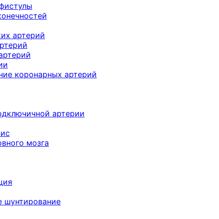
 фистулы
конечностей
их артерий
артерий
артерий
ии
ние коронарных артерий
подключичной артерии
зис
овного мозга
ция
е шунтирование