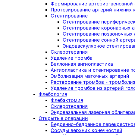
Формирование артерио-венозной
Протезирование артерий нижних 
Стентирование
Стентирование периферическ
Стентирование коронарных 
Стентирование позвоночных 
Стентирование сонной артер
Эндоваскулярное стентирова
Склеротерапия
Удаление тромба
Баллонная ангиопластика
Ангиопластика и стентирование 
Эмболизация маточных артерий
Растворение тромбов - тромболи
Удаление тромбов из артерий гол
Флебология
Флебэктомия
Склеротерапия
Эндовазальная лазерная облитера
Открытые операции
Бедренно-бедренное перекрестно
Сосуды верхних конечностей