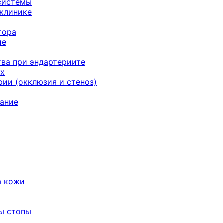
системы
 клинике
тора
ие
ва при эндартериите
ях
ии (окклюзия и стеноз)
ание
а кожи
ы стопы