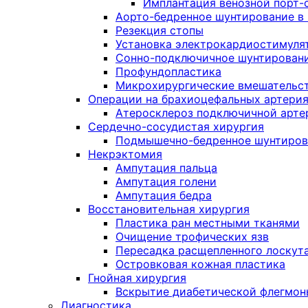
Имплантация венозной порт-
Аорто-бедренное шунтирование в
Резекция стопы
Установка электрокардиостимуля
Сонно-подключичное шунтирован
Профундопластика
Микрохирургические вмешательст
Операции на брахиоцефальных артери
Атеросклероз подключичной артер
Сердечно-сосудистая хирургия
Подмышечно-бедренное шунтиров
Некрэктомия
Ампутация пальца
Ампутация голени
Ампутация бедра
Восстановительная хирургия
Пластика ран местными тканями
Очищение трофических язв
Пересадка расщепленного лоскут
Островковая кожная пластика
Гнойная хирургия
Вскрытие диабетической флегмон
Диагностика