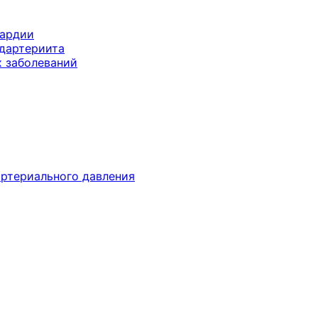
кардии
дартериита
х заболеваний
ртериального давления