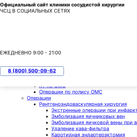
Официальный сайт клиники сосудистой хирургии
Skip to main content
ЧСЦ В СОЦИАЛЬНЫХ СЕТЯХ
7 (800) 500-09-62
с 9:00 до 21:00
ЕЖЕДНЕВНО 9:00 - 21:00
О клинике
8 (800) 500-09-62
Пациентам
ОМС
КТ по ОМС
Операции по полису ОМС
Операции
Рентгеноэндоваскулярная хирургия
Экстренные операции при инфарк
Эмболизация яичниковых вен
Эмболизация яичковой вены при 
Удаление кава-фильтра
Каротидная эндартерэктомия