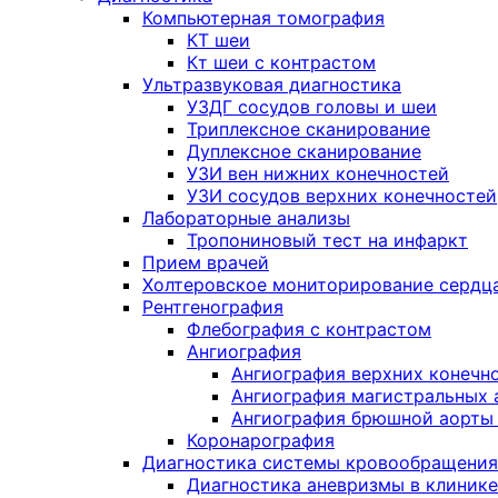
Компьютерная томография
КТ шеи
Кт шеи с контрастом
Ультразвуковая диагностика
УЗДГ сосудов головы и шеи
Триплексное сканирование
Дуплексное сканирование
УЗИ вен нижних конечностей
УЗИ сосудов верхних конечностей
Лабораторные анализы
Тропониновый тест на инфаркт
Прием врачей
Холтеровское мониторирование сердц
Рентгенография
Флебография с контрастом
Ангиография
Ангиография верхних конечн
Ангиография магистральных 
Ангиография брюшной аорты 
Коронарография
Диагностика системы кровообращения
Диагностика аневризмы в клинике