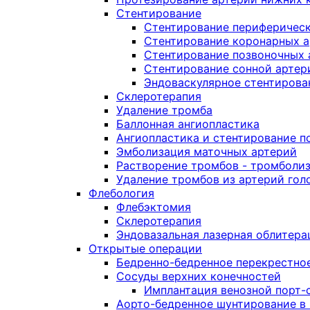
Стентирование
Стентирование периферическ
Стентирование коронарных 
Стентирование позвоночных 
Стентирование сонной артер
Эндоваскулярное стентирова
Склеротерапия
Удаление тромба
Баллонная ангиопластика
Ангиопластика и стентирование 
Эмболизация маточных артерий
Растворение тромбов - тромболи
Удаление тромбов из артерий гол
Флебология
Флебэктомия
Склеротерапия
Эндовазальная лазерная облитера
Открытые операции
Бедренно-бедренное перекрестно
Сосуды верхних конечностей
Имплантация венозной порт-
Аорто-бедренное шунтирование в