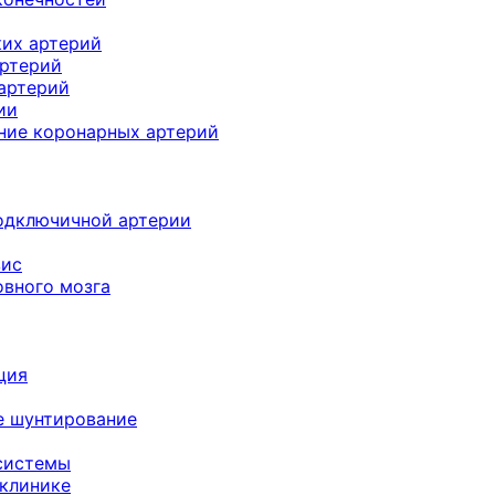
их артерий
артерий
артерий
ии
ние коронарных артерий
подключичной артерии
зис
овного мозга
ция
е шунтирование
системы
 клинике