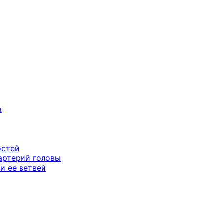
а
остей
артерий головы
и ее ветвей