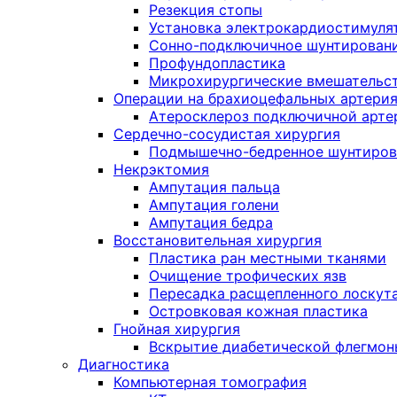
Резекция стопы
Установка электрокардиостимуля
Сонно-подключичное шунтирован
Профундопластика
Микрохирургические вмешательст
Операции на брахиоцефальных артери
Атеросклероз подключичной артер
Сердечно-сосудистая хирургия
Подмышечно-бедренное шунтиров
Некрэктомия
Ампутация пальца
Ампутация голени
Ампутация бедра
Восстановительная хирургия
Пластика ран местными тканями
Очищение трофических язв
Пересадка расщепленного лоскут
Островковая кожная пластика
Гнойная хирургия
Вскрытие диабетической флегмон
Диагностика
Компьютерная томография