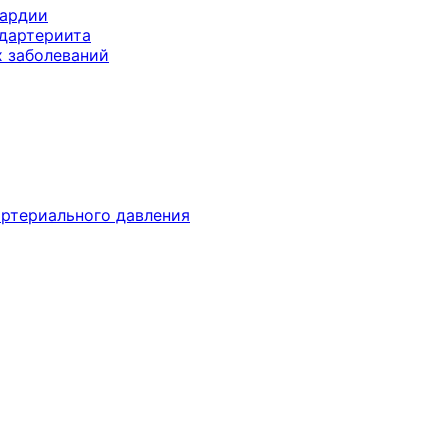
кардии
дартериита
х заболеваний
ртериального давления