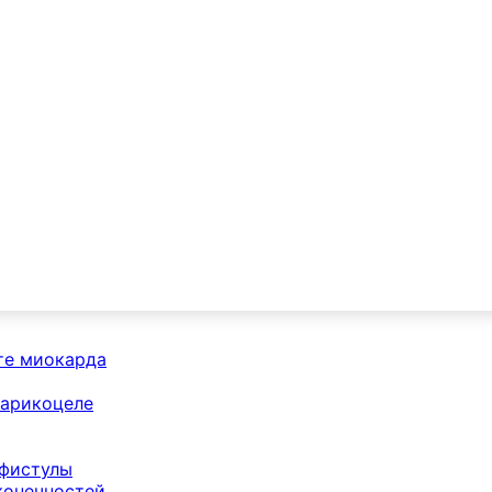
те миокарда
варикоцеле
 фистулы
конечностей