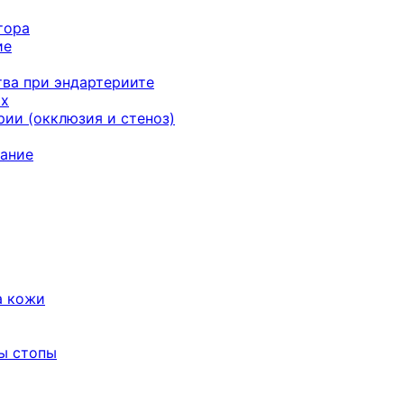
тора
ие
ва при эндартериите
ях
ии (окклюзия и стеноз)
ание
а кожи
ы стопы