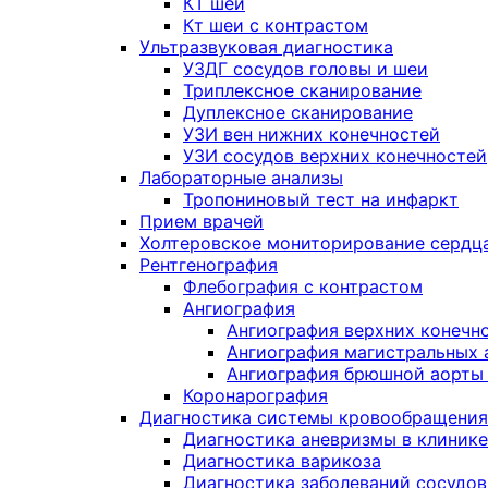
КТ шеи
Кт шеи с контрастом
Ультразвуковая диагностика
УЗДГ сосудов головы и шеи
Триплексное сканирование
Дуплексное сканирование
УЗИ вен нижних конечностей
УЗИ сосудов верхних конечностей
Лабораторные анализы
Тропониновый тест на инфаркт
Прием врачей
Холтеровское мониторирование сердц
Рентгенография
Флебография с контрастом
Ангиография
Ангиография верхних конечн
Ангиография магистральных 
Ангиография брюшной аорты 
Коронарография
Диагностика системы кровообращения
Диагностика аневризмы в клинике
Диагностика варикоза
Диагностика заболеваний сосудов