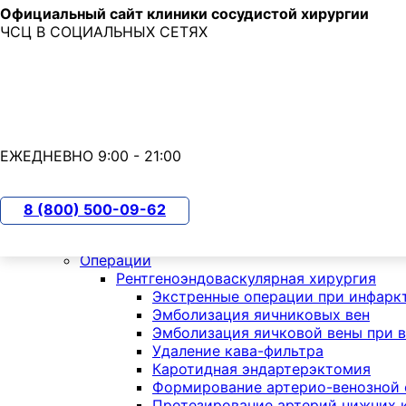
Официальный сайт клиники сосудистой хирургии
Skip to main content
ЧСЦ В СОЦИАЛЬНЫХ СЕТЯХ
7 (800) 500-09-62
с 9:00 до 21:00
ЕЖЕДНЕВНО 9:00 - 21:00
О клинике
Пациентам
ОМС
8 (800) 500-09-62
КТ по ОМС
Операции по полису ОМС
Операции
Рентгеноэндоваскулярная хирургия
Экстренные операции при инфарк
Эмболизация яичниковых вен
Эмболизация яичковой вены при 
Удаление кава-фильтра
Каротидная эндартерэктомия
Формирование артерио-венозной
Протезирование артерий нижних 