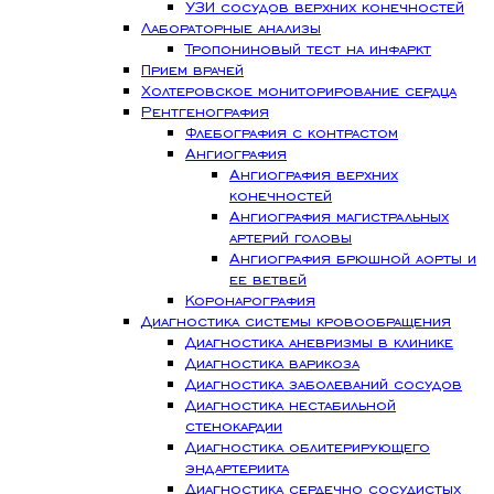
УЗИ сосудов верхних конечностей
Лабораторные анализы
Тропониновый тест на инфаркт
Прием врачей
Холтеровское мониторирование сердца
Рентгенография
Флебография с контрастом
Ангиография
Ангиография верхних
конечностей
Ангиография магистральных
артерий головы
Ангиография брюшной аорты и
ее ветвей
Коронарография
Диагностика системы кровообращения
Диагностика аневризмы в клинике
Диагностика варикоза
Диагностика заболеваний сосудов
Диагностика нестабильной
стенокардии
Диагностика облитерирующего
эндартериита
Диагностика сердечно сосудистых