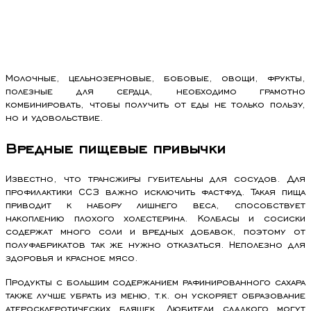
Молочные, цельнозерновые, бобовые, овощи, фрукты,
полезные для сердца, необходимо грамотно
комбинировать, чтобы получить от еды не только пользу,
но и удовольствие.
Вредные пищевые привычки
Известно, что трансжиры губительны для сосудов. Для
профилактики ССЗ важно исключить фастфуд. Такая пища
приводит к набору лишнего веса, способствует
накоплению плохого холестерина. Колбасы и сосиски
содержат много соли и вредных добавок, поэтому от
полуфабрикатов так же нужно отказаться. Неполезно для
здоровья и красное мясо.
Продукты с большим содержанием рафинированного сахара
также лучше убрать из меню, т.к. он ускоряет образование
атеросклеротических бляшек. Любители сладкого могут