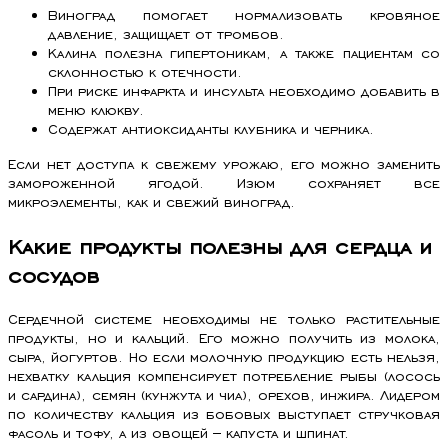
Виноград помогает нормализовать кровяное
давление, защищает от тромбов.
Калина полезна гипертоникам, а также пациентам со
склонностью к отечности.
При риске инфаркта и инсульта необходимо добавить в
меню клюкву.
Содержат антиоксиданты клубника и черника.
Если нет доступа к свежему урожаю, его можно заменить
замороженной ягодой. Изюм сохраняет все
микроэлементы, как и свежий виноград.
Какие продукты полезны для сердца и
сосудов
Сердечной системе необходимы не только растительные
продукты, но и кальций. Его можно получить из молока,
сыра, йогуртов. Но если молочную продукцию есть нельзя,
нехватку кальция компенсирует потребление рыбы (лосось
и сардина), семян (кунжута и чиа), орехов, инжира. Лидером
по количеству кальция из бобовых выступает стручковая
фасоль и тофу, а из овощей – капуста и шпинат.