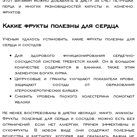
перца и многих разновидностей капусты и, конечно,
фруктов.
Какие фрукты полезны для сердца
Ученым удалось установить, какие фрукты полезны для
сердца и сосудов:
Для здорового функционирования сердечно-
сосудистой системе требуется калий. Он в большом
количестве содержится в бананах, также этим
элементом богата хурма.
Цитрусовые и гранаты улучшают показатели крови,
защищают сосуды от образования
атеросклеротических бляшек.
Снизить уровень плохого холестерина помогают
яблоки.
Не менее востребованы в диетах авокадо, манго, ананасы.
Фрукты, полезные для сердца и сосудов, можно есть без
ограничений, если нет аллергии, причем эффективны и
сухофрукты. В любом виде они содержат полезные
вещества и клетчатку, которая, как оказалась, важна не