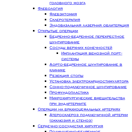
головного мозга
Флебология
Флебэктомия
Склеротерапия
Эндовазальная лазерная облитерация
Открытые операции
Бедренно-бедренное перекрестное
шунтирование
Сосуды верхних конечностей
Имплантация венозной порт-
системы
Аорто-бедренное шунтирование в
клинике
Резекция стопы
Установка электрокардиостимулятора
Сонно-подключичное шунтирование
Профундопластика
Микрохирургические вмешательства
при эндартериите
Операции на брахиоцефальных артериях
Атеросклероз подключичной артерии
(окклюзия и стеноз)
Сердечно-сосудистая хирургия
Подмышечно-бедренное