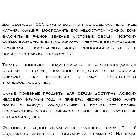
Для здоровья ССС важно достаточное содержание в пище
магния, кальция. Восполнить его недостаток можно, если
включить в рацион зеленые листовые овощи. Поэтому
нужно включать в рацион капусту – простая белокочанная,
брокколи, брюссельская могут разнообразить диету и
позитивно влияют на здоровье.
Томаты помогают поддерживать сердечно-сосудистую
систему в норме, полезные вещества в их составе
снижают риск инфарктов, а также препятствуют
тромбообразованию.
Самые полезные продукты для сердца доступны любому
человеку круглый год. К примеру, чеснок можно найти
почти в каждом холодильнике, а польза его велика:
нормализация уровня липидов, снижение АД, улучшение
кровообращения.
Осенью в рацион желательно включить тыкву. В ней
содержится жизненно необходимый витамин С. Но также
этот витамин можно добавлять в диету за счет петрушки,