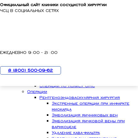
Официальный сайт клиники сосудистой хирургии
Skip to main content
ЧСЦ В СОЦИАЛЬНЫХ СЕТЯХ
7 (800) 500-09-62
с 9:00 до 21:00
ЕЖЕДНЕВНО 9:00 - 21:00
О клинике
Пациентам
8 (800) 500-09-62
ОМС
КТ по ОМС
Операции по полису ОМС
Операции
Рентгеноэндоваскулярная хирургия
Экстренные операции при инфаркте
миокарда
Эмболизация яичниковых вен
Эмболизация яичковой вены при
варикоцеле
Удаление кава-фильтра