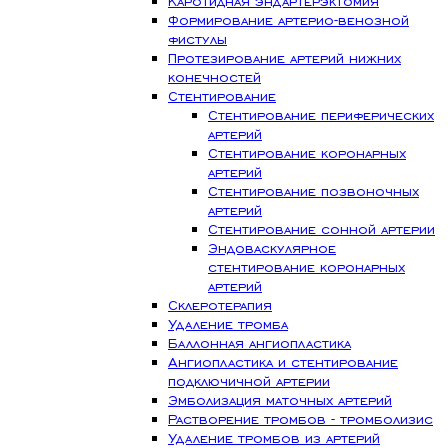
Каротидная эндартерэктомия
Формирование артерио-венозной
фистулы
Протезирование артерий нижних
конечностей
Стентирование
Стентирование периферических
артерий
Стентирование коронарных
артерий
Стентирование позвоночных
артерий
Стентирование сонной артерии
Эндоваскулярное
стентирование коронарных
артерий
Склеротерапия
Удаление тромба
Баллонная ангиопластика
Ангиопластика и стентирование
подключичной артерии
Эмболизация маточных артерий
Растворение тромбов - тромболизис
Удаление тромбов из артерий