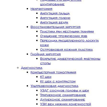
шунтирование
Некрэктомия
Ампутация пальца
Ампутация голени
Ампутация бедра
Восстановительная хирургия
Пластика ран местными тканями
Очищение трофических язв
Пересадка расщепленного лоскута
кожи
Островковая кожная пластика
Гнойная хирургия
Вскрытие диабетической флегмоны
стопы
Диагностика
Компьютерная томография
КТ шеи
Кт шеи с контрастом
Ультразвуковая диагностика
УЗДГ сосудов головы и шеи
Триплексное сканирование
Дуплексное сканирование
УЗИ вен нижних конечностей