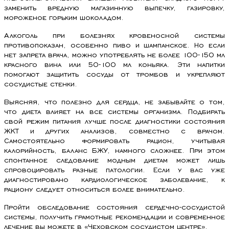
заменить вредную магазинную выпечку, газировку,
мороженое горьким шоколадом.
Алкоголь при болезнях кровеносной системы
противопоказан, особенно пиво и шампанское. Но если
нет запрета врача, можно употреблять не более 100-150 мл
красного вина или 50-100 мл коньяка. Эти напитки
помогают защитить сосуды от тромбов и укрепляют
сосудистые стенки.
Выясняя, что полезно для сердца, не забывайте о том,
что диета влияет на все системы организма. Подбирать
свой режим питания лучше после диагностики состояния
ЖКТ и других анализов, совместно с врачом.
Самостоятельно формировать рацион, учитывая
калорийность, баланс БЖУ, намного сложнее. При этом
спонтанное следование модным диетам может лишь
спровоцировать разные патологии. Если у вас уже
диагностировано кардиологическое заболевание, к
рациону следует относиться более внимательно.
Пройти обследование состояния сердечно-сосудистой
системы, получить грамотные рекомендации и современное
лечение вы можете в «Чеховском сосудистом центре».