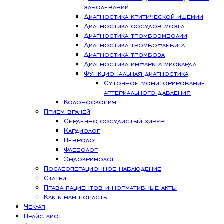
заболеваний
Диагностика критической ишемии
Диагностика сосудов мозга
Диагностика тромбоэмболии
Диагностика тромбофлебита
Диагностика тромбоза
Диагностика инфаркта миокарда
Функциональная диагностика
Суточное мониторирование
артериального давления
Колоноскопия
Прием врачей
Сердечно-сосудистый хирург
Кардиолог
Невролог
Флеболог
Эндокринолог
Послеоперационное наблюдение
Статьи
Права пациентов и нормативные акты
Как к нам попасть
Чек-ап
Прайс-лист