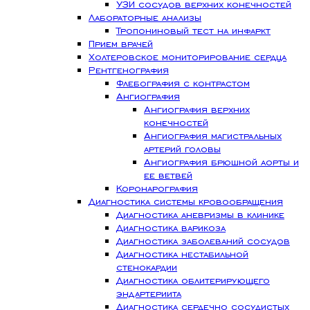
УЗИ сосудов верхних конечностей
Лабораторные анализы
Тропониновый тест на инфаркт
Прием врачей
Холтеровское мониторирование сердца
Рентгенография
Флебография с контрастом
Ангиография
Ангиография верхних
конечностей
Ангиография магистральных
артерий головы
Ангиография брюшной аорты и
ее ветвей
Коронарография
Диагностика системы кровообращения
Диагностика аневризмы в клинике
Диагностика варикоза
Диагностика заболеваний сосудов
Диагностика нестабильной
стенокардии
Диагностика облитерирующего
эндартериита
Диагностика сердечно сосудистых