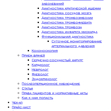
заболеваний
Диагностика критической ишемии
Диагностика сосудов мозга
Диагностика тромбоэмболии
Диагностика тромбофлебита
Диагностика тромбоза
Диагностика инфаркта миокарда
Функциональная диагностика
Суточное мониторирование
артериального давления
Колоноскопия
Прием врачей
Сердечно-сосудистый хирург
Кардиолог
Невролог
Флеболог
Эндокринолог
Послеоперационное наблюдение
Статьи
Права пациентов и нормативные акты
Как к нам попасть
Чек-ап
Прайс-лист