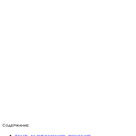
Содержание:
Делать ли эмболизацию: показания