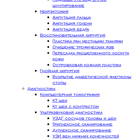
шунтирование
Некрэктомия
Ампутация пальца
Ампутация голени
Ампутация бедра
Восстановительная хирургия
Пластика ран местными тканями
Очищение трофических язв
Пересадка расщепленного лоскута
кожи
Островковая кожная пластика
Гнойная хирургия
Вскрытие диабетической флегмоны
стопы
Диагностика
Компьютерная томография
КТ шеи
Кт шеи с контрастом
Ультразвуковая диагностика
УЗДГ сосудов головы и шеи
Триплексное сканирование
Дуплексное сканирование
УЗИ вен нижних конечностей