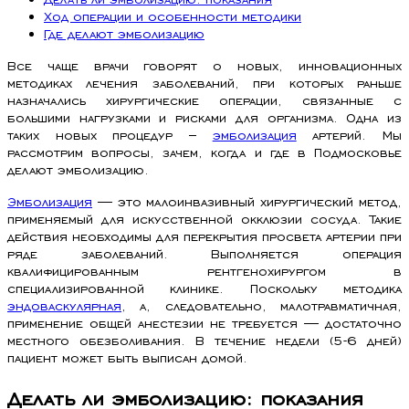
Ход операции и особенности методики
Где делают эмболизацию
Все чаще врачи говорят о новых, инновационных
методиках лечения заболеваний, при которых раньше
назначались хирургические операции, связанные с
большими нагрузками и рисками для организма. Одна из
таких новых процедур –
эмболизация
артерий. Мы
рассмотрим вопросы, зачем, когда и где в Подмосковье
делают эмболизацию.
Эмболизация
— это малоинвазивный хирургический метод,
применяемый для искусственной окклюзии сосуда. Такие
действия необходимы для перекрытия просвета артерии при
ряде заболеваний. Выполняется операция
квалифицированным рентгенохирургом в
специализированной клинике. Поскольку методика
эндоваскулярная
, а, следовательно, малотравматичная,
применение общей анестезии не требуется — достаточно
местного обезболивания. В течение недели (5-6 дней)
пациент может быть выписан домой.
Делать ли эмболизацию: показания