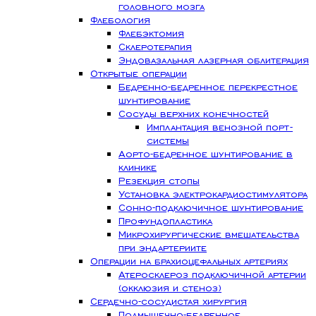
головного мозга
Флебология
Флебэктомия
Склеротерапия
Эндовазальная лазерная облитерация
Открытые операции
Бедренно-бедренное перекрестное
шунтирование
Сосуды верхних конечностей
Имплантация венозной порт-
системы
Аорто-бедренное шунтирование в
клинике
Резекция стопы
Установка электрокардиостимулятора
Сонно-подключичное шунтирование
Профундопластика
Микрохирургические вмешательства
при эндартериите
Операции на брахиоцефальных артериях
Атеросклероз подключичной артерии
(окклюзия и стеноз)
Сердечно-сосудистая хирургия
Подмышечно-бедренное