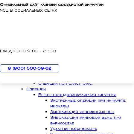
Официальный сайт клиники сосудистой хирургии
Skip to main content
ЧСЦ В СОЦИАЛЬНЫХ СЕТЯХ
7 (800) 500-09-62
с 9:00 до 21:00
ЕЖЕДНЕВНО 9:00 - 21:00
О клинике
Пациентам
8 (800) 500-09-62
ОМС
КТ по ОМС
Операции по полису ОМС
Операции
Рентгеноэндоваскулярная хирургия
Экстренные операции при инфаркте
миокарда
Эмболизация яичниковых вен
Эмболизация яичковой вены при
варикоцеле
Удаление кава-фильтра