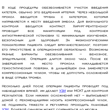
В ходе процедуры обезболивается участок введения
катетера, обычно это бедренная артерия. Через небольшой
прокол вводится трубка с катетером, которая
направляется к месту введения эмбола. Для визуального
контроля вводится контраст. Хирург-рентгенолог
проводит все манипуляции под контролем
ангиографической установки (с минимальным излучением,
безопасным для здоровья). За физиологическими
показателями пациента следит врач-анестезиолог, поэтому
его присутствие в операционной обязательно. Возможны
разные варианты обезболивания – венозное,
эпидуральное. Операция длится около часа. После ее
завершения на место прокола накладывается
гемостатическая повязка, в дальнейшем она заменяется
компрессионным чулком, чтобы не допустить осложнений
в виде отрыва тромба.
Несколько дней после операции пациенты проводят под
наблюдением врачей, им делают
УЗИ
или МСКТ для контроля
результатов. Если никаких осложнений нет – выписывают
домой с рекомендациями носить компрессионный чулок,
не поднимать тяжести и регулярно проходить плановые
УЗИ
. Болевой синдром может сохраняться до месяца.