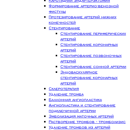
Каротидная эндартерэктомия
Формирование артерио-венозной
фистулы
Протезирование артерий нижних
конечностей
Стентирование
Стентирование периферических
артерий
Стентирование коронарных
артерий
Стентирование позвоночных
артерий
Стентирование сонной артерии
Эндоваскулярное
стентирование коронарных
артерий
Склеротерапия
Удаление тромба
Баллонная ангиопластика
Ангиопластика и стентирование
подключичной артерии
Эмболизация маточных артерий
Растворение тромбов - тромболизис
Удаление тромбов из артерий