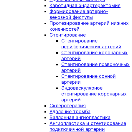
Каротидная эндартерэктомия
Формирование артерио-
венозной фистулы
Протезирование артерий нижних
конечностей
Стентирование
Стентирование
периферических артерий
Стентирование коронарных
артерий
Стентирование позвоночных
артерий
Стентирование сонной
артерии
Эндоваскулярное
стентирование коронарных
артерий
Склеротерапия
Удаление тромба
Баллонная ангиопластика
Ангиопластика и стентирование
подключичной артерии