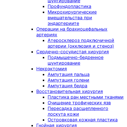
шунтирование
Профундопластика
Микрохирургические
вмешательства при
эндартериите
Операции на брахиоцефальных
артериях
Атеросклероз подключичной
артерии (окклюзия и стеноз)
Сердечно-сосудистая хирургия
Подмышечно-бедренное
шунтирование
Некрэктомия
Ампутация пальца
Ампутация голени
Ампутация бедра
Восстановительная хирургия
Пластика ран местными тканями
Очищение трофических язв
Пересадка расщепленного
лоскута кожи
Островковая кожная пластика
Гнойная хирургия