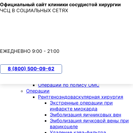
Официальный сайт клиники сосудистой хирургии
Skip to main content
ЧСЦ В СОЦИАЛЬНЫХ СЕТЯХ
7 (800) 500-09-62
с 9:00 до 21:00
ЕЖЕДНЕВНО 9:00 - 21:00
О клинике
Пациентам
8 (800) 500-09-62
ОМС
КТ по ОМС
Операции по полису ОМС
Операции
Рентгеноэндоваскулярная хирургия
Экстренные операции при
инфаркте миокарда
Эмболизация яичниковых вен
Эмболизация яичковой вены при
варикоцеле
Удаление кава-фильтра