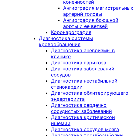
конечностей
Ангиография магистральных
артерий головы
Ангиография брюшной
аорты и ее ветвей
Коронарография
Диагностика системы
кровообращения
Диагностика аневризмы в
клинике
Диагностика варикоза
Диагностика заболеваний
сосудов
Диагностика нестабильной
стенокардии
Диагностика облитерирующего
эндартериита
Диагностика сердечно
сосудистых заболеваний
Диагностика критической
ишемии
Диагностика сосудов мозга
Диагностика тромбоэмболии