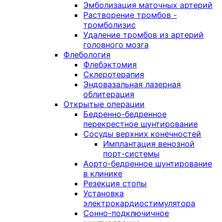
Эмболизация маточных артерий
Растворение тромбов -
тромболизис
Удаление тромбов из артерий
головного мозга
Флебология
Флебэктомия
Склеротерапия
Эндовазальная лазерная
облитерация
Открытые операции
Бедренно-бедренное
перекрестное шунтирование
Сосуды верхних конечностей
Имплантация венозной
порт-системы
Аорто-бедренное шунтирование
в клинике
Резекция стопы
Установка
электрокардиостимулятора
Сонно-подключичное