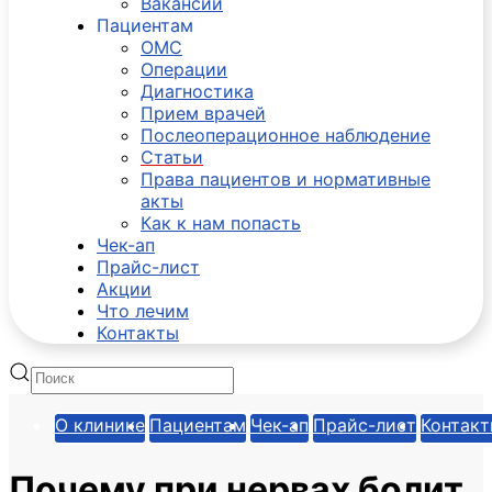
Вакансии
Пациентам
ОМС
Операции
Диагностика
Прием врачей
Послеоперационное наблюдение
Статьи
Права пациентов и нормативные
акты
Как к нам попасть
Чек-ап
Прайс-лист
Акции
Что лечим
Контакты
О клинике
Пациентам
Чек-ап
Прайс-лист
Контак
Почему при нервах болит